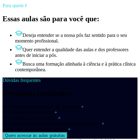
Para quem é
Essas aulas são para você que:
Deseja entender se a nossa pós faz sentido para o seu
momento profissional.
Quer entender a qualidade das aulas e dos professores
antes de iniciar a pós.
Busca uma formação alinhada à ciência e à prática clínica
contemporânea.
Dúvidas frequentes
Perguntas frequentes
As aulas experimentais são gratuitas?
+
Como recebo o acesso?
+
Quantas aulas eu recebo?
+
Preciso escolher uma pós para receber as aulas?
+
Preciso ter experiência prévia?
+
Quero acessar às aulas gratuitas