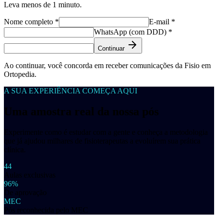
Leva menos de 1 minuto.
Nome completo *
E-mail *
WhatsApp (com DDD) *
Continuar
Ao continuar, você concorda em receber comunicações da Fisio em
Ortopedia.
A SUA EXPERIÊNCIA COMEÇA AQUI
Uma amostra real da nossa pós
Experimente como é estudar com a gente e conheça a metodologia
que já ajudou milhares de fisioterapeutas a evoluírem sua prática
clínica.
44
Aulas exclusivas
96%
De aprovação
MEC
Pós reconhecida pelo MEC